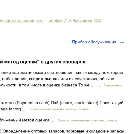
менной
экономической
науки
. —
М
.
:
Дело
.
Л
.
И
.
Лопатников
.
2003
.
Прибор обслуживания
 метод оценки" в других словарях:
ение математического соотношения, связи между некоторым
 наблюдении, свидетельствах или их сочетаниях; обычно
ельности, в том числе в оценке бизнеса То же:… …
Справочник
амент (Payment in cash) Пай (share, stock, stake) Пакет акций
ckage factor) …
Экономико-математический словарь
ближенный метод оценки …
Экономико-математический словарь
s) Определение оптовых запасов, торговые и складские запасы