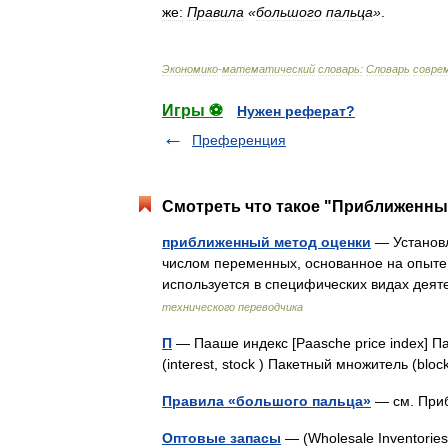
же:
Правила
«
большого
пальца
»
.
Экономико
-
математический
словарь:
Словарь
совре
Игры ⚽
Нужен реферат?
Преференция
Смотреть что такое "Приближенный
приближенный метод оценки
— Установл
числом переменных, основанное на опыте,
используется в специфических видах деят
технического переводчика
П
— Пааше индекс [Paasche price index] Паг
(interest, stock ) Пакетный множитель (blo
Правила «большого пальца»
— см. При
Оптовые запасы
— (Wholesale Inventorie