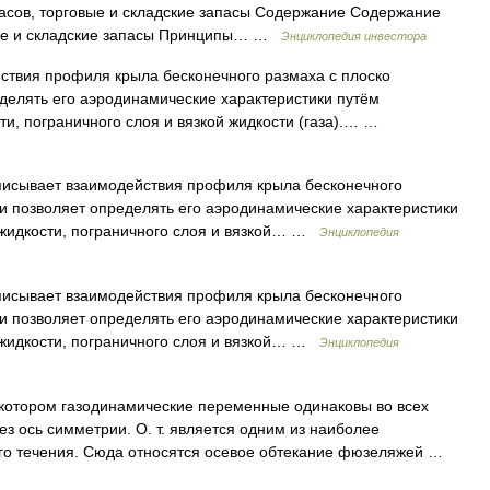
сов, торговые и складские запасы Содержание Содержание
овые и складские запасы Принципы… …
Энциклопедия инвестора
твия профиля крыла бесконечного размаха с плоско
делять его аэродинамические характеристики путём
и, пограничного слоя и вязкой жидкости (газа).… …
исывает взаимодействия профиля крыла бесконечного
и позволяет определять его аэродинамические характеристики
жидкости, пограничного слоя и вязкой… …
Энциклопедия
исывает взаимодействия профиля крыла бесконечного
и позволяет определять его аэродинамические характеристики
жидкости, пограничного слоя и вязкой… …
Энциклопедия
 котором газодинамические переменные одинаковы во всех
з ось симметрии. О. т. является одним из наиболее
го течения. Сюда относятся осевое обтекание фюзеляжей …