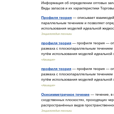
Информация об определении оптовых запа
Виды запасов и их характеристики Торг
Профиля теория
— описывает взаимодейс
параллельным течением и позволяет опре
использования моделей идеальной жидкост
Энциклопедия техники
профиля теория
— профиля теория — оп
размаха с плоскопараллельным течением 
путём использования моделей идеальной 
«Авиация»
профиля теория
— профиля теория — оп
размаха с плоскопараллельным течением 
путём использования моделей идеальной 
«Авиация»
Осесимметричное течение
— течение, в
сходственных плоскостях, проходящих чере
распространённых видов пространственно
Энциклопедия техники