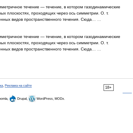
метричное течение — течение, в котором газодинамические
ых плоскостях, проходящих через ось симметрии. О. т.
нённых видов пространственного течения. Сюда… …
метричное течение — течение, в котором газодинамические
ых плоскостях, проходящих через ось симметрии. О. т.
нённых видов пространственного течения. Сюда… …
ка
,
Реклама на сайте
18+
omla,
Drupal,
WordPress, MODx.