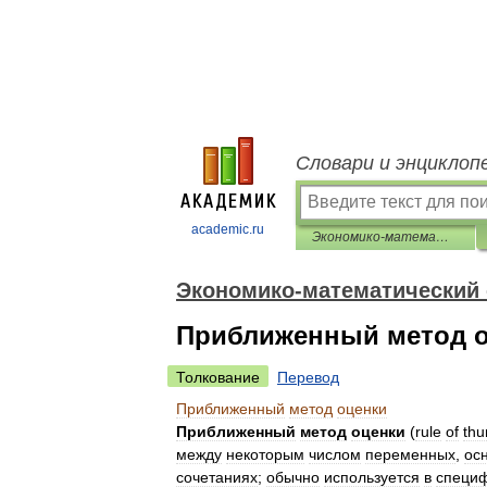
Словари и энциклоп
academic.ru
Экономико-математический словарь
Экономико-математический
Приближенный метод 
Толкование
Перевод
Приближенный
метод
оценки
Приближенный
метод
оценки
(
rule
of
th
между
некоторым
числом
переменных
,
ос
сочетаниях
;
обычно
используется
в
специ