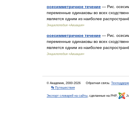
осесимметричное течение
— Рис. осесим
переменные одинаковы во всех сходственн
является одним из наиболее распростра
Энциклопедия «Авиация»
осесимметричное течение
— Рис. осесим
переменные одинаковы во всех сходственн
является одним из наиболее распростра
Энциклопедия «Авиация»
© Академик, 2000-2026
Обратная связь:
Техподдерж
👣 Путешествия
Экспорт словарей на сайты
, сделанные на PHP,
Jo