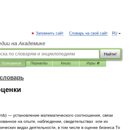
Запомнить сайт
Словарь на свой сайт
RU
едии на Академике
Найти!
Толкования
Переводы
Книги
Игры ⚽
 словарь
оценки
umb
) —
установление
математического
соотношения
,
связи
нованное
на
опыте
,
наблюдении
,
свидетельствах
или
их
фических
видах
деятельности
,
в
том
числе
в
оценке
бизнеса
То